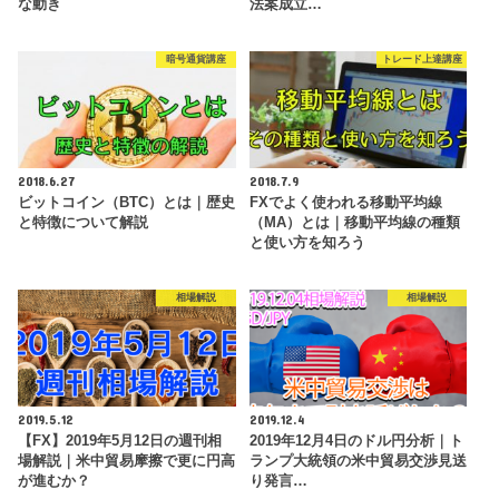
な動き
法案成立…
暗号通貨講座
トレード上達講座
2018.6.27
2018.7.9
ビットコイン（BTC）とは｜歴史
FXでよく使われる移動平均線
と特徴について解説
（MA）とは｜移動平均線の種類
と使い方を知ろう
相場解説
相場解説
2019.5.12
2019.12.4
【FX】2019年5月12日の週刊相
2019年12月4日のドル円分析｜ト
場解説｜米中貿易摩擦で更に円高
ランプ大統領の米中貿易交渉見送
が進むか？
り発言…