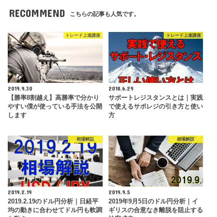
RECOMMEND
こちらの記事も人気です。
トレード上達講座
トレード上達講座
2019.9.30
2018.6.29
【勝率8割越え】高勝率で分かり
サポートレジスタンスとは｜実践
やすい僕が使っている手法を公開
で使えるサポレジの引き方と使い
します
方
相場解説
相場解説
2019.2.19
2019.9.5
2019.2.19のドル円分析｜日経平
2019年9月5日のドル円分析｜イ
均の動きに合わせてドル円も軟調
ギリスの合意なき離脱を阻止する