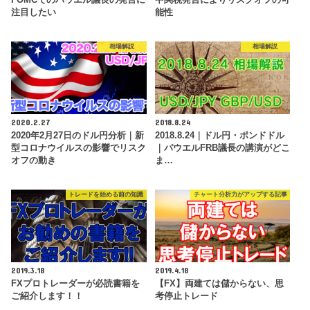
注目したい
能性
相場解説
相場解説
2020.2.27
2018.8.24
2020年2月27日のドル円分析｜新
2018.8.24｜ドル円・ポンドドル
型コロナウイルスの影響でリスク
｜パウエルFRB議長の講演がどこ
オフの動き
ま…
トレードを始める前の知識
チャート分析力がアップする記事
2019.3.18
2019.4.18
FXプロトレーダーが必読書籍を
【FX】両建ては儲からない、思
ご紹介します！！
考停止トレード