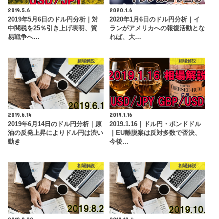
2019.5.6
2020.1.6
2019年5月6日のドル円分析｜対
2020年1月6日のドル円分析｜イ
中関税を25％引き上げ表明、貿
ランがアメリカへの報復活動とな
易戦争へ…
れば、大…
相場解説
相場解説
2019.6.14
2019.1.16
2019年6月14日のドル円分析｜原
2019.1.16｜ドル円・ポンドドル
油の反発上昇によりドル円は渋い
｜EU離脱案は反対多数で否決、
動き
今後…
相場解説
相場解説
2019.8.20
2019.10.4