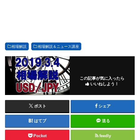
相場解説
相場解説＆ニュース講座
この記事が気に入ったら
いいねしよう！
ポスト
シェア
はてブ
送る
Pocket
feedly