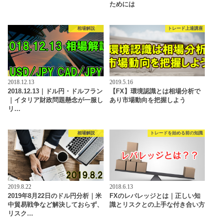
ためには
相場解説
トレード上達講座
2018.12.13
2019.5.16
2018.12.13｜ドル円・ドルフラン
【FX】環境認識とは相場分析で
｜イタリア財政問題懸念が一服し
あり市場動向を把握しよう
リ…
相場解説
トレードを始める前の知識
2019.8.22
2018.6.13
2019年8月22日のドル円分析｜米
FXのレバレッジとは｜正しい知
中貿易戦争など解決しておらず、
識とリスクとの上手な付き合い方
リスク…