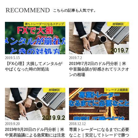
RECOMMEND
こちらの記事も人気です。
勝ちトレーダーになるステップ
相場解説
2019.5.15
2019.7.2
【FX心理】大損してメンタルが
2019年7月2日のドル円分析｜米
やばくなった時の対処法
中首脳会談が好感されてリスクオ
ンの相場
相場解説
トレード上達講座
2019.9.20
2018.12.12
2019年9月20日のドル円分析｜米
専業トレーダーになるまでに必要
中貿易協議による急変動には注意
なこと｜安定してトレードで勝つ