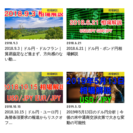
相場解説
相場解説
2018.9.3
2018.6.21
2018.9.3｜ドル円・ドルフラン｜
2018.6.21｜ドル円・ポンド円相
貿易協定など進まず、方向感のな
場解説
い動…
相場解説
相場解説
2018.10.15
2019.5.13
2018.10.15｜ドル円・ユーロ円｜
2019年5月13日のドル円分析｜今
為替条項要求の報道からリスクオ
後の米中通商交渉次第で大きな変
フ…
動の可能性