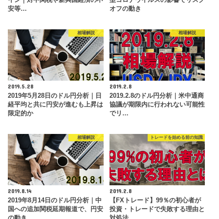
安等…
オフの動き
相場解説
相場解説
2019.5.28
2019.2.8
2019年5月28日のドル円分析｜日
2019.2.8のドル円分析｜米中通商
経平均と共に円安が進むも上昇は
協議が期限内に行われない可能性
限定的か
でリ…
相場解説
トレードを始める前の知識
2019.8.14
2019.2.8
2019年8月14日のドル円分析｜中
【FXトレード】99％の初心者が
国への追加関税延期報道で、円安
投資・トレードで失敗する理由と
の動き
対処法