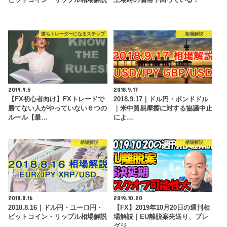
勝ちトレーダーになるステップ
相場解説
2019.9.5
2018.9.17
【FX初心者向け】FXトレードで
2018.9.17｜ドル円・ポンドドル
勝てない人がやっていない６つの
｜米中貿易摩擦に対する協議中止
ルール【最…
によ…
相場解説
相場解説
2018.8.16
2019.10.20
2018.8.16｜ドル円・ユーロ円・
【FX】2019年10月20日の週刊相
ビットコイン・リップル相場解説
場解説｜EU離脱案先送り、ブレ
グジ…