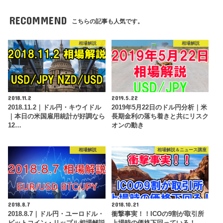
RECOMMEND
こちらの記事も人気です。
相場解説
相場解説
2018.11.2
2019.5.22
2018.11.2｜ドル円・キウイドル
2019年5月22日のドル円分析｜米
｜本日の米国雇用統計が好調なら
長期金利の落ち着きと共にリスク
12…
オンの動き
相場解説
相場解説＆ニュース講座
2018.8.7
2018.10.21
2018.8.7｜ドル円・ユーロドル・
衝撃事実！！ICOの9割が取引所
ビットコイン・リップル相場解説
上場時の価格下回っている！