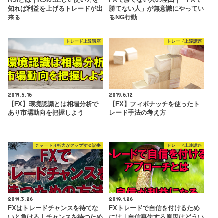
知れば利益を上げるトレードが出
勝てない人」が無意識にやってい
来る
るNG行動
トレード上達講座
トレード上達講座
2019.5.16
2019.6.12
【FX】環境認識とは相場分析で
【FX】フィボナッチを使ったト
あり市場動向を把握しよう
レード手法の考え方
チャート分析力がアップする記事
トレード上達講座
2019.3.26
2019.1.26
FXはトレードチャンスを待てな
FXトレードで自信を付けるため
いと負ける｜チャンスを待つため
には｜自信喪失する原因はどうい