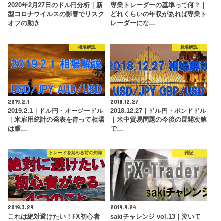
2020年2月27日のドル円分析｜新
専業トレーダーの基準って何？｜
型コロナウイルスの影響でリスク
どれくらいの年収があれば専業ト
オフの動き
レーダーにな…
相場解説
相場解説
2019.2.1
2018.12.27
2019.2.1｜ドル円・オージードル
2018.12.27｜ドル円・ポンドドル
｜米雇用統計の発表を待って相場
｜米中貿易問題の今後の展開次第
は膠…
で…
トレードを始める前の知識
雑記
2019.3.29
2019.9.24
これは絶対避けたい！FX初心者
sakiチャレンジ vol.13｜泣いて