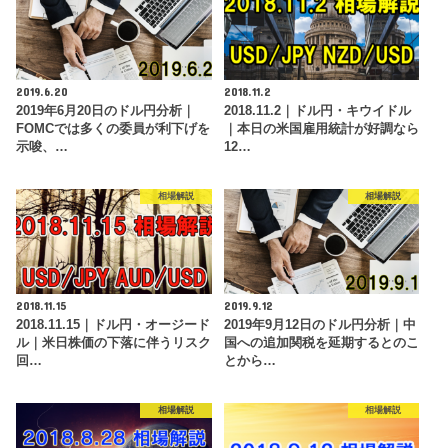
2019.6.20
2018.11.2
2019年6月20日のドル円分析｜
2018.11.2｜ドル円・キウイドル
FOMCでは多くの委員が利下げを
｜本日の米国雇用統計が好調なら
示唆、…
12…
相場解説
相場解説
2018.11.15
2019.9.12
2018.11.15｜ドル円・オージード
2019年9月12日のドル円分析｜中
ル｜米日株価の下落に伴うリスク
国への追加関税を延期するとのこ
回…
とから…
相場解説
相場解説