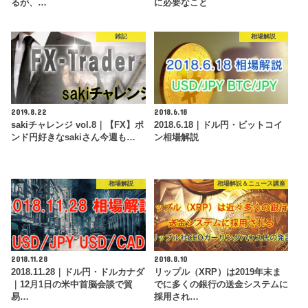
るが、…
に必要なこと
雑記
相場解説
2019.8.22
2018.6.18
sakiチャレンジ vol.8｜【FX】ポ
2018.6.18｜ドル円・ビットコイ
ンド円好きなsakiさん今週も…
ン相場解説
相場解説
相場解説＆ニュース講座
2018.11.28
2018.8.10
2018.11.28｜ドル円・ドルカナダ
リップル（XRP）は2019年末ま
｜12月1日の米中首脳会談で貿
でに多くの銀行の送金システムに
易…
採用され…