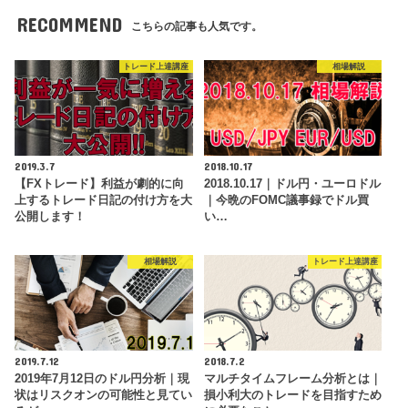
RECOMMEND
こちらの記事も人気です。
トレード上達講座
相場解説
2019.3.7
2018.10.17
【FXトレード】利益が劇的に向
2018.10.17｜ドル円・ユーロドル
上するトレード日記の付け方を大
｜今晩のFOMC議事録でドル買
公開します！
い…
相場解説
トレード上達講座
2019.7.12
2018.7.2
2019年7月12日のドル円分析｜現
マルチタイムフレーム分析とは｜
状はリスクオンの可能性と見てい
損小利大のトレードを目指すため