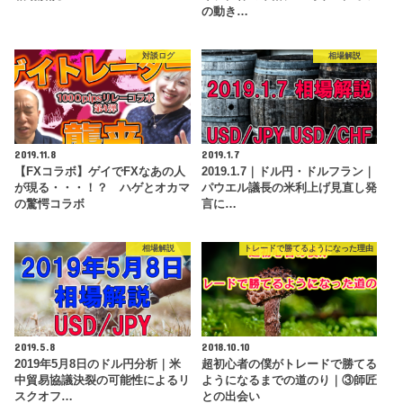
の動き…
対談ログ
相場解説
2019.11.8
2019.1.7
【FXコラボ】ゲイでFXなあの人
2019.1.7｜ドル円・ドルフラン｜
が現る・・・！？ ハゲとオカマ
パウエル議長の米利上げ見直し発
の驚愕コラボ
言に…
相場解説
トレードで勝てるようになった理由
2019.5.8
2018.10.10
2019年5月8日のドル円分析｜米
超初心者の僕がトレードで勝てる
中貿易協議決裂の可能性によるリ
ようになるまでの道のり｜③師匠
スクオフ…
との出会い