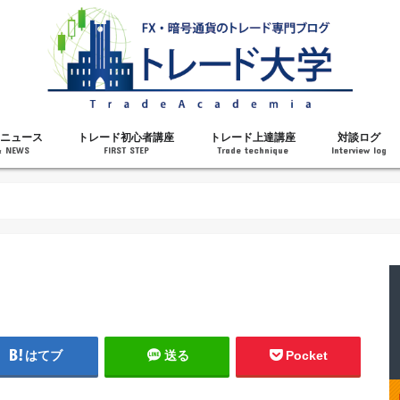
ニュース
トレード初心者講座
トレード上達講座
対談ログ
& NEWS
FIRST STEP
Trade technique
Interview log
解説
トレードで勝てるようになった理由
勝ちトレーダーになるステップ
トレードを始める前の知識
MT4の操作方法
チャート分析力がアップする記事
メンタルがアップする記事
テクニカル指標の解説
対談ログ
はてブ
送る
Pocket