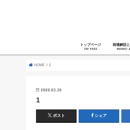
トップページ
相場解説と
TOP PAGE
MARKET 
相場解説
暗号通貨の
ニュース
雑記
HOME
1
2020.03.30
1
ポスト
シェア