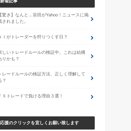
新着記事
【驚き】なんと…笹田がYahoo！ニュースに掲
載されました。
ＡＩがトレーダーを狩りつくす日？
新しいトレードルールの検証中。これは結構
ありかも？
トレードルールの検証方法、正しく理解して
る？
ＦＸトレードで負ける理由３選！
応援のクリックを宜しくお願い致します