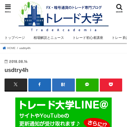
menu
search
トップページ
相場解説とニュース
トレード初心者講座
トレード
HOME
usdtry4h
2018.08.14
usdtry4h