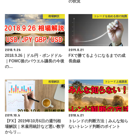
の状況
相場解説
トレードを始める前の知識
2018.9.26
2019.8.21
2018.9.26｜ドル円・ポンドドル
FXで勝てるようになるまでの成
｜FOMC後のパウエル議長の今後
長曲線
の…
相場解説
トレード上達講座
2019.10.6
2018.6.21
【FX】2019年10月6日の週刊相
トレンドの判断方法｜みんな知ら
場解説｜米雇用統計など悪い数字
ないトレンド判断のポイント
からリ…