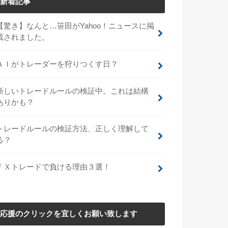
新着記事
【驚き】なんと…笹田がYahoo！ニュースに掲
載されました。
ＡＩがトレーダーを狩りつくす日？
新しいトレードルールの検証中。これは結構
ありかも？
トレードルールの検証方法、正しく理解して
る？
ＦＸトレードで負ける理由３選！
応援のクリックを宜しくお願い致します