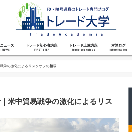
ニュース
トレード初心者講座
トレード上達講座
対談ログ
& NEWS
FIRST STEP
Trade technique
Interview log
解説
トレードで勝てるようになった理由
勝ちトレーダーになるステップ
トレードを始める前の知識
MT4の操作方法
チャート分析力がアップする記事
メンタルがアップする記事
テクニカル指標の解説
対談ログ
貿易戦争の激化によるリスクオフの相場
分析｜米中貿易戦争の激化によるリス