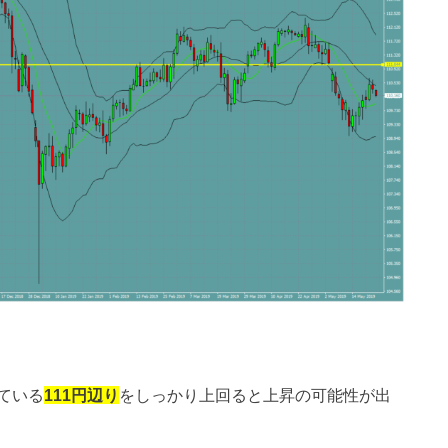
ている
111円辺り
をしっかり上回ると上昇の可能性が出