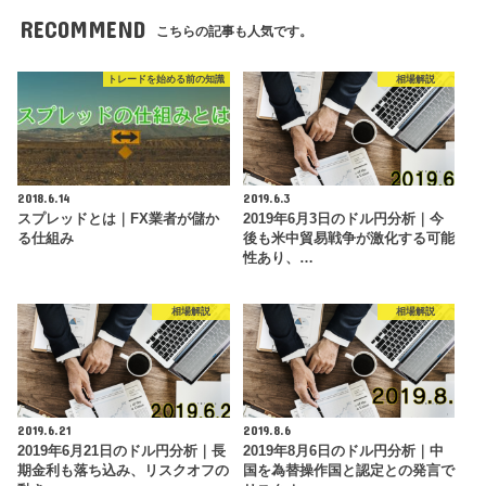
RECOMMEND
こちらの記事も人気です。
トレードを始める前の知識
相場解説
2018.6.14
2019.6.3
スプレッドとは｜FX業者が儲か
2019年6月3日のドル円分析｜今
る仕組み
後も米中貿易戦争が激化する可能
性あり、…
相場解説
相場解説
2019.6.21
2019.8.6
2019年6月21日のドル円分析｜長
2019年8月6日のドル円分析｜中
期金利も落ち込み、リスクオフの
国を為替操作国と認定との発言で