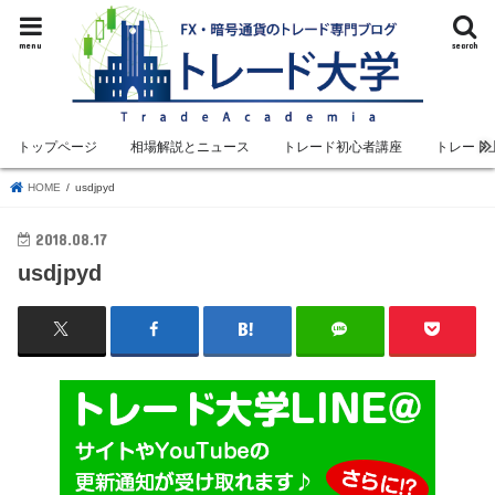
menu
search
トップページ
相場解説とニュース
トレード初心者講座
トレード
HOME
usdjpyd
2018.08.17
usdjpyd