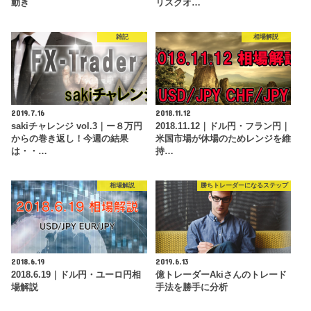
動き
リスクオ…
雑記
相場解説
2019.7.16
2018.11.12
sakiチャレンジ vol.3｜ー８万円
2018.11.12｜ドル円・フラン円｜
からの巻き返し！今週の結果
米国市場が休場のためレンジを維
は・・…
持…
相場解説
勝ちトレーダーになるステップ
2018.6.19
2019.6.13
2018.6.19｜ドル円・ユーロ円相
億トレーダーAkiさんのトレード
場解説
手法を勝手に分析