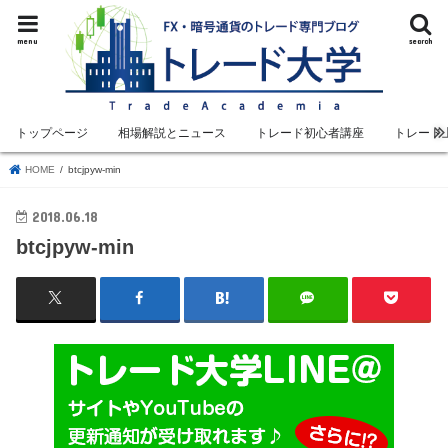
menu
search
トップページ
相場解説とニュース
トレード初心者講座
トレード
HOME
btcjpyw-min
2018.06.18
btcjpyw-min