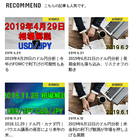
RECOMMEND
こちらの記事も人気です。
相場解説
相場解説
2019.4.29
2019.6.21
2019年4月29日のドル円分析｜今
2019年6月21日のドル円分析｜長
年のFOMCで利下げの可能性もあ
期金利も落ち込み、リスクオフの
る
動き
相場解説
相場解説
2018.11.29
2019.6.12
2018.11.29｜ドル円・カナダ円｜
2019年6月12日のドル円分析｜米
パウエル議長の発言により来年の
金利の利下げ観測が市場を押し上
米…
げる展開