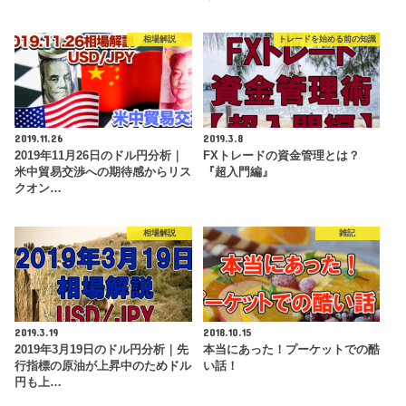
相場解説
トレードを始める前の知識
2019.11.26
2019.3.8
2019年11月26日のドル円分析｜
FXトレードの資金管理とは？
米中貿易交渉への期待感からリス
『超入門編』
クオン…
相場解説
雑記
2019.3.19
2018.10.15
2019年3月19日のドル円分析｜先
本当にあった！プーケットでの酷
行指標の原油が上昇中のためドル
い話！
円も上…