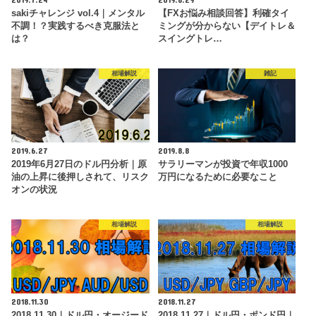
sakiチャレンジ vol.4｜メンタル
【FXお悩み相談回答】利確タイ
不調！？実践するべき克服法と
ミングが分からない【デイトレ＆
は？
スイングトレ…
相場解説
雑記
2019.6.27
2019.8.8
2019年6月27日のドル円分析｜原
サラリーマンが投資で年収1000
油の上昇に後押しされて、リスク
万円になるために必要なこと
オンの状況
相場解説
相場解説
2018.11.30
2018.11.27
2018.11.30｜ドル円・オージード
2018.11.27｜ドル円・ポンド円｜