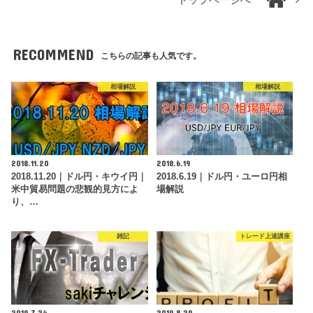
RECOMMEND
こちらの記事も人気です。
相場解説
相場解説
2018.11.20
2018.6.19
2018.11.20｜ドル円・キウイ円｜
2018.6.19｜ドル円・ユーロ円相
米中貿易問題の悲観的見方によ
場解説
り、…
雑記
トレード上達講座
2019.7.24
2019.8.29