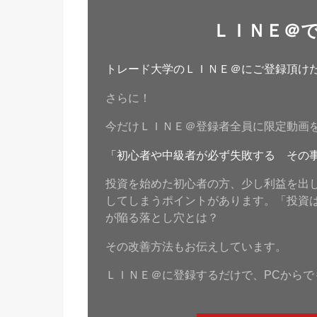
ＬＩＮＥ＠
トレード大学のＬＩＮＥ＠にご登録頂けたら
さらに！
今だけＬＩＮＥ＠登録者全員に限定動画
「初心者や中級者が必ず失敗する その
投資を始めた初心者の方、少し利益を出
してしまうポイントがあります。「投資
が陥る落とし穴とは？
その改善方法もお伝えしています。
ＬＩＮＥ＠に登録するだけで、PCからで