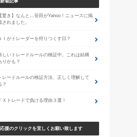
新着記事
【驚き】なんと…笹田がYahoo！ニュースに掲
載されました。
ＡＩがトレーダーを狩りつくす日？
新しいトレードルールの検証中。これは結構
ありかも？
トレードルールの検証方法、正しく理解して
る？
ＦＸトレードで負ける理由３選！
応援のクリックを宜しくお願い致します