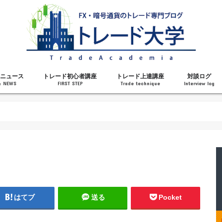
ニュース
トレード初心者講座
トレード上達講座
対談ログ
& NEWS
FIRST STEP
Trade technique
Interview log
解説
トレードで勝てるようになった理由
勝ちトレーダーになるステップ
トレードを始める前の知識
MT4の操作方法
チャート分析力がアップする記事
メンタルがアップする記事
テクニカル指標の解説
対談ログ
はてブ
送る
Pocket