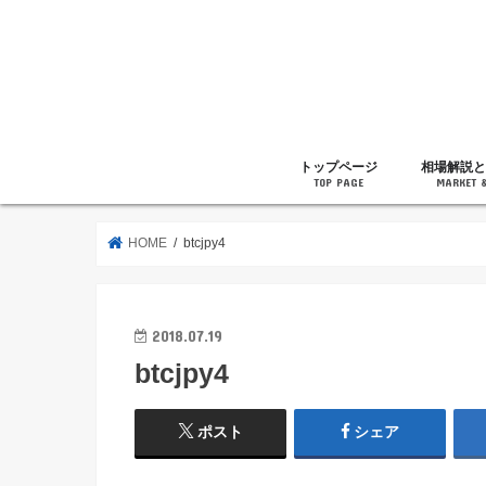
トップページ
相場解説と
TOP PAGE
MARKET 
相場解説
暗号通貨の
ニュース
雑記
HOME
btcjpy4
2018.07.19
btcjpy4
ポスト
シェア