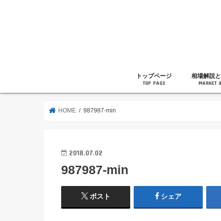
トップページ
相場解説と
TOP PAGE
MARKET 
相場解説
暗号通貨の
ニュース
雑記
HOME
987987-min
2018.07.02
987987-min
ポスト
シェア