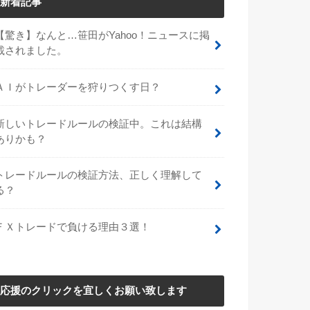
新着記事
【驚き】なんと…笹田がYahoo！ニュースに掲
載されました。
ＡＩがトレーダーを狩りつくす日？
新しいトレードルールの検証中。これは結構
ありかも？
トレードルールの検証方法、正しく理解して
る？
ＦＸトレードで負ける理由３選！
応援のクリックを宜しくお願い致します