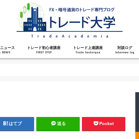
ニュース
トレード初心者講座
トレード上達講座
対談ログ
& NEWS
FIRST STEP
Trade technique
Interview log
解説
トレードで勝てるようになった理由
勝ちトレーダーになるステップ
トレードを始める前の知識
MT4の操作方法
チャート分析力がアップする記事
メンタルがアップする記事
テクニカル指標の解説
対談ログ
はてブ
送る
Pocket