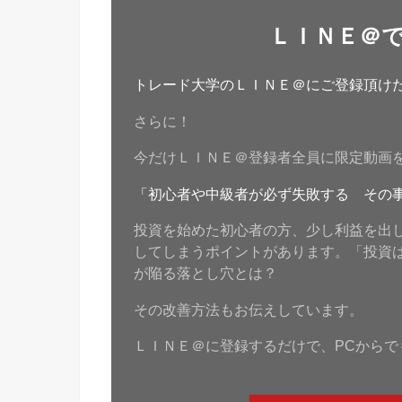
ＬＩＮＥ＠
トレード大学のＬＩＮＥ＠にご登録頂けたら
さらに！
今だけＬＩＮＥ＠登録者全員に限定動画
「初心者や中級者が必ず失敗する その
投資を始めた初心者の方、少し利益を出
してしまうポイントがあります。「投資
が陥る落とし穴とは？
その改善方法もお伝えしています。
ＬＩＮＥ＠に登録するだけで、PCからで