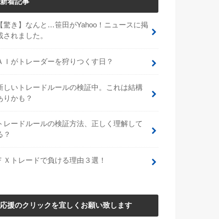
新着記事
【驚き】なんと…笹田がYahoo！ニュースに掲
載されました。
ＡＩがトレーダーを狩りつくす日？
新しいトレードルールの検証中。これは結構
ありかも？
トレードルールの検証方法、正しく理解して
る？
ＦＸトレードで負ける理由３選！
応援のクリックを宜しくお願い致します