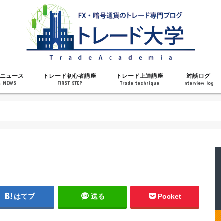
ニュース
トレード初心者講座
トレード上達講座
対談ログ
& NEWS
FIRST STEP
Trade technique
Interview log
解説
トレードで勝てるようになった理由
勝ちトレーダーになるステップ
トレードを始める前の知識
MT4の操作方法
チャート分析力がアップする記事
メンタルがアップする記事
テクニカル指標の解説
対談ログ
はてブ
送る
Pocket