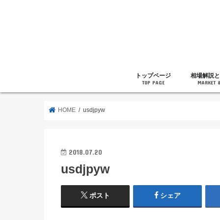
トップページ
相場解説と
TOP PAGE
MARKET 
相場解説
暗号通貨の
ニュース
雑記
HOME
usdjpyw
2018.07.20
usdjpyw
ポスト
シェア