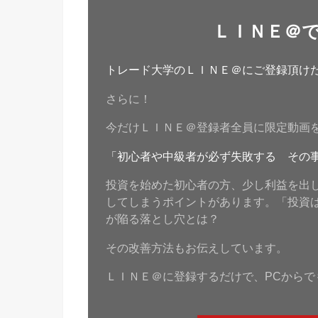
ＬＩＮＥ＠
トレード大学のＬＩＮＥ＠にご登録頂けたら
さらに！
今だけＬＩＮＥ＠登録者全員に限定動画
「初心者や中級者が必ず失敗する その
投資を始めた初心者の方、少し利益を出
してしまうポイントがあります。「投資
が陥る落とし穴とは？
その改善方法もお伝えしています。
ＬＩＮＥ＠に登録するだけで、PCからで