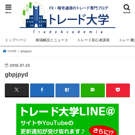
menu
search
トップページ
相場解説とニュース
トレード初心者講座
トレード
HOME
gbpjpyd
2018.07.25
gbpjpyd