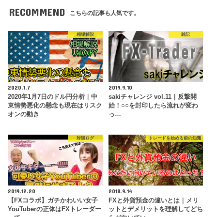
RECOMMEND
こちらの記事も人気です。
相場解説
雑記
2020.1.7
2019.9.10
2020年1月7日のドル円分析｜中
sakiチャレンジ vol.11｜反撃開
東情勢悪化の懸念も現在はリスク
始！○○を封印したら流れが変わ
オンの動き
っ…
対談ログ
トレードを始める前の知識
2019.12.20
2018.9.14
【FXコラボ】ガチかわいい女子
FXと外貨預金の違いとは｜メリ
YouTuberの正体はFXトレーダー
ットとデメリットを理解してどち