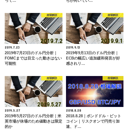
って…
らが向いてい…
相場解説
相場解説
2019.7.23
2019.9.13
2019年7月23日のドル円分析｜
2019年9月13日のドル円分析｜
FOMCまでは目立った動きはない
ECBの幅広い追加緩和発言が好
可能性
感されリ…
相場解説
相場解説
2019.5.27
2018.8.28
2019年5月27日のドル円分析｜米
2018.8.28｜ポンドドル・ビット
英市場が休場のため値動きは限定
コイン｜リスクオンで円売り加
的か
速、ド…