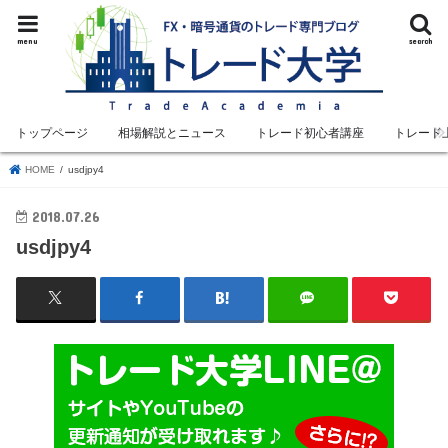
menu
search
トップページ
相場解説とニュース
トレード初心者講座
トレード
HOME
usdjpy4
2018.07.26
usdjpy4