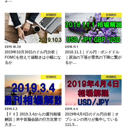
よ…
相場解説
相場解説
2019.10.30
2018.11.1
2019年10月30日のドル円分析｜
2018.11.1｜ドル円・ポンドドル
FOMCを控えて値動きは小幅にな
｜原油の下落が景気の下降に繋が
るか
るか…
相場解説
相場解説
2019.3.3
2019.4.4
【ＦＸ】2019.3.4からの週刊相場
2019年4月4日のドル円分析｜オ
解説｜米中首脳会談の行方次第で
プションの売りが集中している
大き…
111.5…