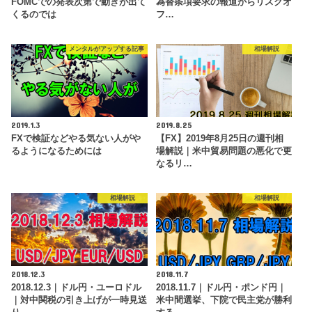
FOMCでの発表次第で動きが出て
為替条項要求の報道からリスクオ
くるのでは
フ…
メンタルがアップする記事
相場解説
2019.1.3
2019.8.25
FXで検証などやる気ない人がや
【FX】2019年8月25日の週刊相
るようになるためには
場解説｜米中貿易問題の悪化で更
なるリ…
相場解説
相場解説
2018.12.3
2018.11.7
2018.12.3｜ドル円・ユーロドル
2018.11.7｜ドル円・ポンド円｜
｜対中関税の引き上げが一時見送
米中間選挙、下院で民主党が勝利