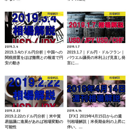
相場解説
相場解説
2019.3.4
2019.1.7
2019.3.4のドル円分析｜中国への
2019.1.7｜ドル円・ドルフラン｜
関税措置をほぼ撤廃との報道で円
パウエル議長の米利上げ見直し発
安の動き
言に…
相場解説
相場解説
2019.2.22
2019.4.14
2019.2.22のドル円分析｜米中貿
【FX】2019年4月15日からの週
易協議に進展があれば相場変動の
刊相場解説｜米長期金利の上昇に
可能性
伴い、…