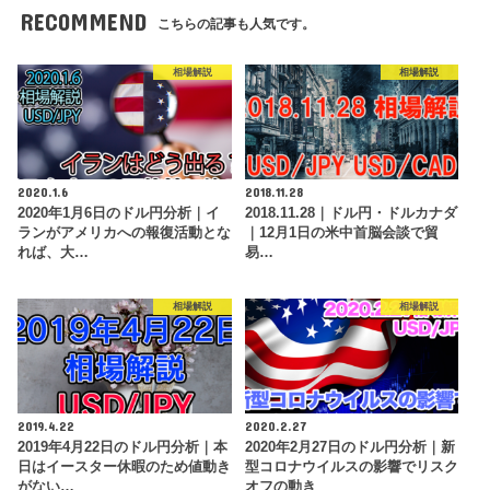
RECOMMEND
こちらの記事も人気です。
相場解説
相場解説
2020.1.6
2018.11.28
2020年1月6日のドル円分析｜イ
2018.11.28｜ドル円・ドルカナダ
ランがアメリカへの報復活動とな
｜12月1日の米中首脳会談で貿
れば、大…
易…
相場解説
相場解説
2019.4.22
2020.2.27
2019年4月22日のドル円分析｜本
2020年2月27日のドル円分析｜新
日はイースター休暇のため値動き
型コロナウイルスの影響でリスク
がない…
オフの動き