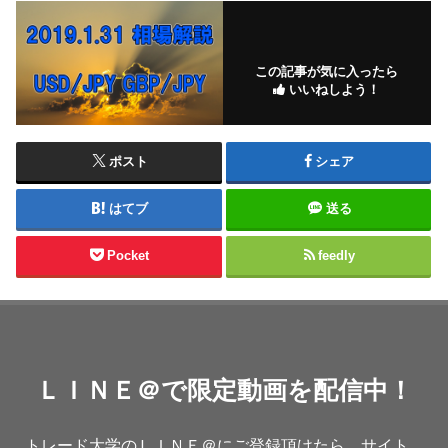
この記事が気に入ったら
いいねしよう！
ポスト
シェア
はてブ
送る
Pocket
feedly
ＬＩＮＥ＠で限定動画を配信中！
トレード大学のＬＩＮＥ＠にご登録頂けたら、サイト