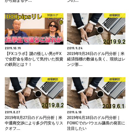
から始まるチ…
ンの…
対談ログ
相場解説
2019.10.19
2019.9.24
【FXコラボ】謎の怪しい男がFX
2019年9月24日のドル円分析｜米
で全貯金を溶かして気付いた投資
経済指標の数値も良く、現状はレ
の鉄則とは？！
ンジ形…
相場解説
相場解説
2019.8.27
2019.6.18
2019年8月27日のドル円分析｜米
2019年6月18日のドル円分析｜
中通商交渉により多少円安もリス
FOMCでのパウエル議長の発言に
クオフ…
注目したい