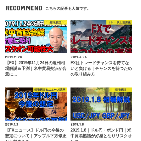
RECOMMEND
こちらの記事も人気です。
相場解説
トレード上達講座
2019.11.24
2019.3.26
【FX】2019年11月24日の週刊相
FXはトレードチャンスを待てな
場解説＆予測｜米中貿易交渉が合
いと負ける｜チャンスを待つため
意に…
の取り組み方
相場解説＆ニュース講座
相場解説
2019.1.3
2019.1.8
【FXニュース】ドル円の今後の
2019.1.8｜ドル円・ポンド円｜米
想定について｜アップル下方修正
中貿易協議が好感となりリスクオ