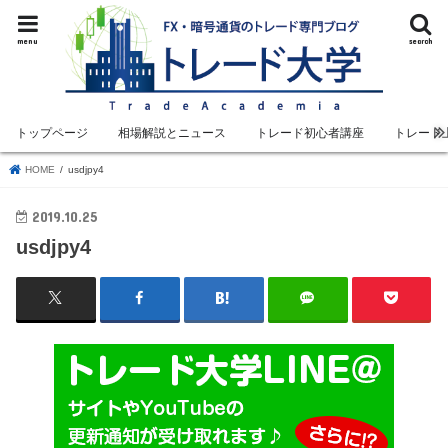
menu
search
トップページ
相場解説とニュース
トレード初心者講座
トレード
HOME
usdjpy4
2019.10.25
usdjpy4