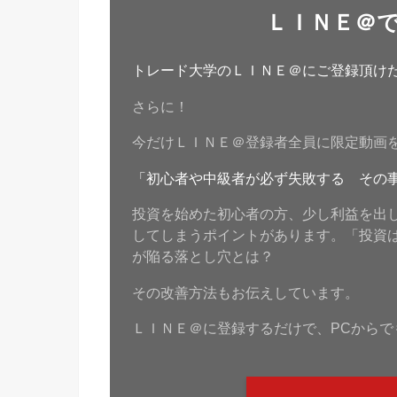
ＬＩＮＥ＠
トレード大学のＬＩＮＥ＠にご登録頂けたら
さらに！
今だけＬＩＮＥ＠登録者全員に限定動画
「初心者や中級者が必ず失敗する その
投資を始めた初心者の方、少し利益を出
してしまうポイントがあります。「投資
が陥る落とし穴とは？
その改善方法もお伝えしています。
ＬＩＮＥ＠に登録するだけで、PCからで