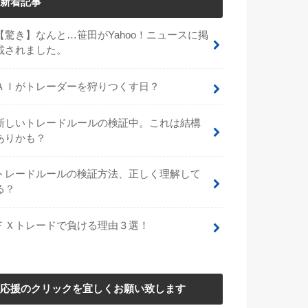
新着記事
【驚き】なんと…笹田がYahoo！ニュースに掲
載されました。
ＡＩがトレーダーを狩りつくす日？
新しいトレードルールの検証中。これは結構
ありかも？
トレードルールの検証方法、正しく理解して
る？
ＦＸトレードで負ける理由３選！
応援のクリックを宜しくお願い致します