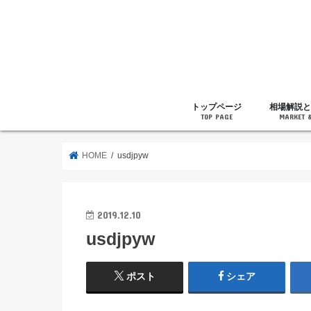
トップページ
相場解説と
TOP PAGE
MARKET 
相場解説
暗号通貨の
ニュース
雑記
HOME
usdjpyw
2019.12.10
usdjpyw
ポスト
シェア