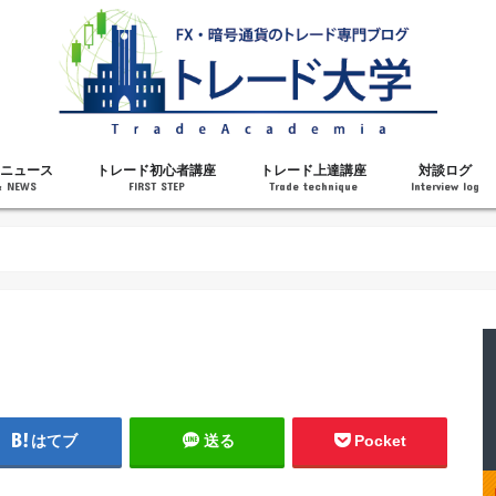
ニュース
トレード初心者講座
トレード上達講座
対談ログ
& NEWS
FIRST STEP
Trade technique
Interview log
解説
トレードで勝てるようになった理由
勝ちトレーダーになるステップ
トレードを始める前の知識
MT4の操作方法
チャート分析力がアップする記事
メンタルがアップする記事
テクニカル指標の解説
対談ログ
はてブ
送る
Pocket