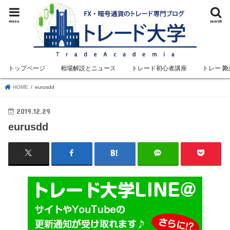
menu
search
トップページ
相場解説とニュース
トレード初心者講座
トレード
HOME
eurusdd
2019.12.29
eurusdd