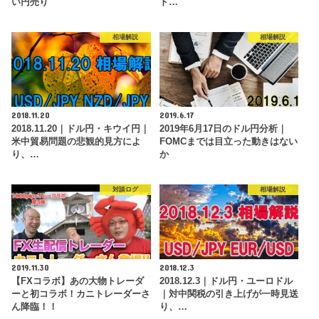
い円売り
ド…
相場解説
相場解説
2018.11.20
2019.6.17
2018.11.20｜ドル円・キウイ円｜
2019年6月17日のドル円分析｜
米中貿易問題の悲観的見方によ
FOMCまでは目立った動きはない
り、…
か
対談ログ
相場解説
2019.11.30
2018.12.3
【FXコラボ】あの大物トレーダ
2018.12.3｜ドル円・ユーロドル
ーと初コラボ！カニトレーダーさ
｜対中関税の引き上げが一時見送
ん降臨！！
り、…