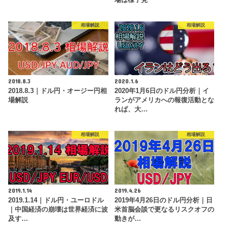
相場解説
相場解説
2018.8.3
2020.1.6
2018.8.3｜ドル円・オージー円相
2020年1月6日のドル円分析｜イ
場解説
ランがアメリカへの報復活動とな
れば、大…
相場解説
相場解説
2019.1.14
2019.4.26
2019.1.14｜ドル円・ユーロドル
2019年4月26日のドル円分析｜日
｜中国経済の崩壊は世界経済に波
米首脳会談で更なるリスクオフの
及す…
動きが…