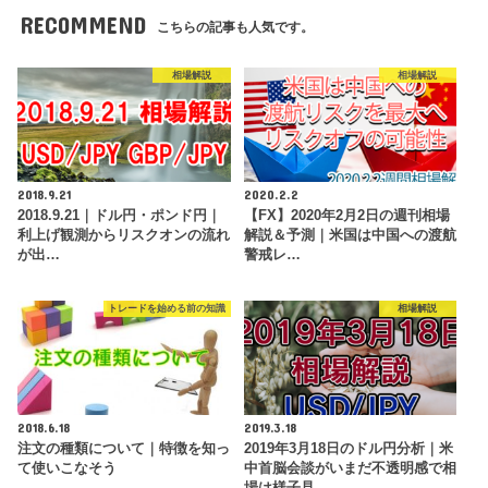
RECOMMEND
こちらの記事も人気です。
相場解説
相場解説
2018.9.21
2020.2.2
2018.9.21｜ドル円・ポンド円｜
【FX】2020年2月2日の週刊相場
利上げ観測からリスクオンの流れ
解説＆予測｜米国は中国への渡航
が出…
警戒レ…
トレードを始める前の知識
相場解説
2018.6.18
2019.3.18
注文の種類について｜特徴を知っ
2019年3月18日のドル円分析｜米
て使いこなそう
中首脳会談がいまだ不透明感で相
場は様子見