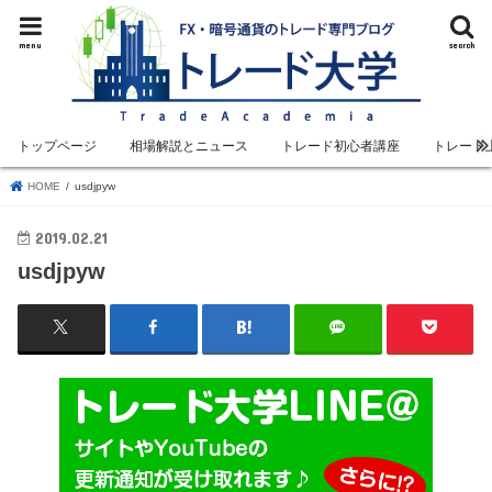
menu
search
トップページ
相場解説とニュース
トレード初心者講座
トレード
HOME
usdjpyw
2019.02.21
usdjpyw