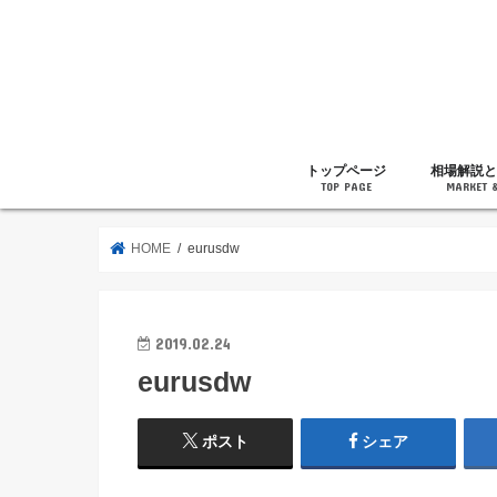
トップページ
相場解説と
TOP PAGE
MARKET 
相場解説
暗号通貨の
ニュース
雑記
HOME
eurusdw
2019.02.24
eurusdw
ポスト
シェア