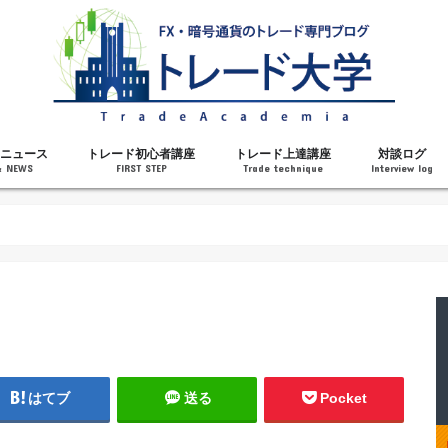
ニュース
トレード初心者講座
トレード上達講座
対談ログ
& NEWS
FIRST STEP
Trade technique
Interview log
解説
トレードで勝てるようになった理由
勝ちトレーダーになるステップ
トレードを始める前の知識
MT4の操作方法
チャート分析力がアップする記事
メンタルがアップする記事
テクニカル指標の解説
対談ログ
はてブ
送る
Pocket