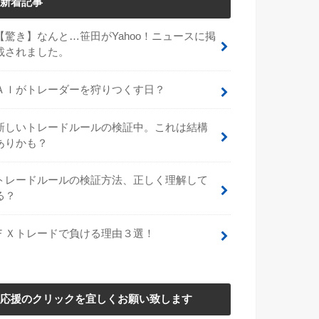
新着記事
【驚き】なんと…笹田がYahoo！ニュースに掲
載されました。
ＡＩがトレーダーを狩りつくす日？
新しいトレードルールの検証中。これは結構
ありかも？
トレードルールの検証方法、正しく理解して
る？
ＦＸトレードで負ける理由３選！
応援のクリックを宜しくお願い致します