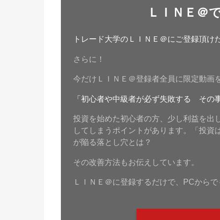
ＬＩＮＥ＠
トレード大学のＬＩＮＥ＠にご登録頂けたら
さらに！
今だけＬＩＮＥ＠登録者全員に限定動画
「初心者や中級者が必ず失敗する その
投資を始めた初心者の方、少し利益を出
してしまうポイントがあります。「投資
が陥る落とし穴とは？
その改善方法もお伝えしています。
ＬＩＮＥ＠に登録するだけで、PCからで