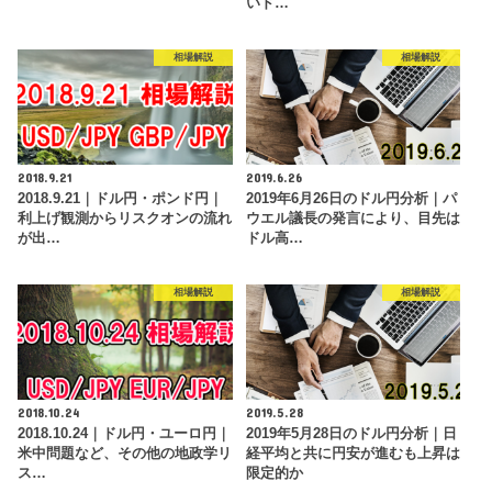
いド…
相場解説
相場解説
2018.9.21
2019.6.26
2018.9.21｜ドル円・ポンド円｜
2019年6月26日のドル円分析｜パ
利上げ観測からリスクオンの流れ
ウエル議長の発言により、目先は
が出…
ドル高…
相場解説
相場解説
2018.10.24
2019.5.28
2018.10.24｜ドル円・ユーロ円｜
2019年5月28日のドル円分析｜日
米中問題など、その他の地政学リ
経平均と共に円安が進むも上昇は
ス…
限定的か