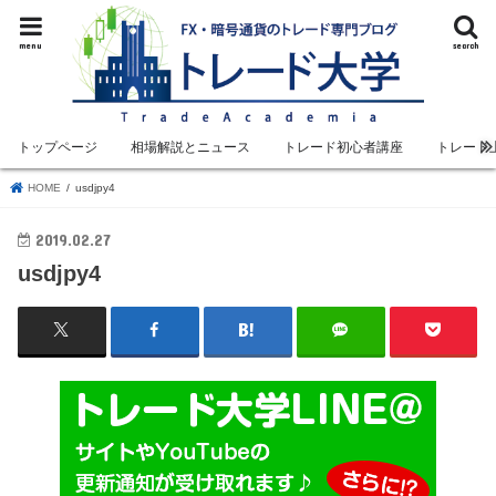
menu
search
トップページ
相場解説とニュース
トレード初心者講座
トレード
HOME
usdjpy4
2019.02.27
usdjpy4