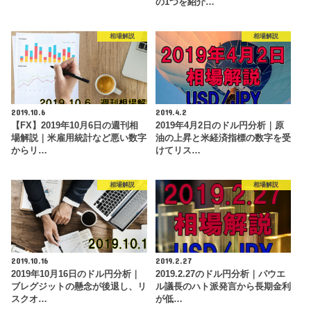
の1つを紹介…
相場解説
相場解説
2019.10.6
2019.4.2
【FX】2019年10月6日の週刊相
2019年4月2日のドル円分析｜原
場解説｜米雇用統計など悪い数字
油の上昇と米経済指標の数字を受
からリ…
けてリス…
相場解説
相場解説
2019.10.16
2019.2.27
2019年10月16日のドル円分析｜
2019.2.27のドル円分析｜パウエ
ブレグジットの懸念が後退し、リ
ル議長のハト派発言から長期金利
スクオ…
が低…