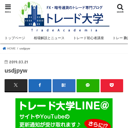
menu
search
トップページ
相場解説とニュース
トレード初心者講座
トレード
HOME
usdjpyw
2019.03.21
usdjpyw