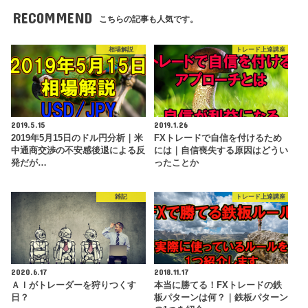
RECOMMEND
こちらの記事も人気です。
相場解説
トレード上達講座
2019.5.15
2019.1.26
2019年5月15日のドル円分析｜米
FXトレードで自信を付けるため
中通商交渉の不安感後退による反
には｜自信喪失する原因はどうい
発だが…
ったことか
雑記
トレード上達講座
2020.6.17
2018.11.17
ＡＩがトレーダーを狩りつくす
本当に勝てる！FXトレードの鉄
日？
板パターンは何？｜鉄板パターン