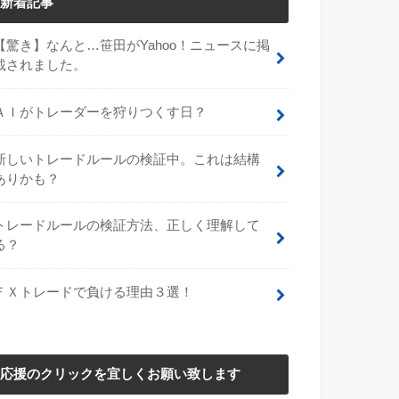
新着記事
【驚き】なんと…笹田がYahoo！ニュースに掲
載されました。
ＡＩがトレーダーを狩りつくす日？
新しいトレードルールの検証中。これは結構
ありかも？
トレードルールの検証方法、正しく理解して
る？
ＦＸトレードで負ける理由３選！
応援のクリックを宜しくお願い致します