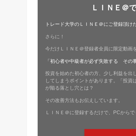
ＬＩＮＥ＠
トレード大学のＬＩＮＥ＠にご登録頂けたら
さらに！
今だけＬＩＮＥ＠登録者全員に限定動画
「初心者や中級者が必ず失敗する その
投資を始めた初心者の方、少し利益を出
してしまうポイントがあります。「投資
が陥る落とし穴とは？
その改善方法もお伝えしています。
ＬＩＮＥ＠に登録するだけで、PCからで