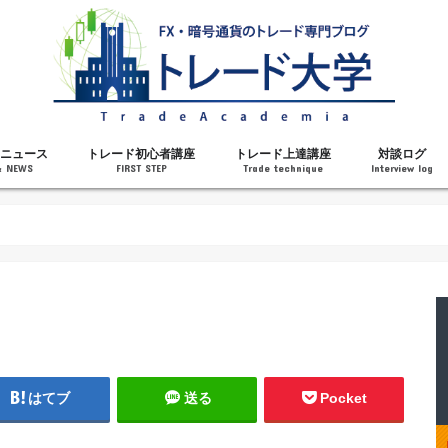
ニュース
トレード初心者講座
トレード上達講座
対談ログ
& NEWS
FIRST STEP
Trade technique
Interview log
解説
トレードで勝てるようになった理由
勝ちトレーダーになるステップ
トレードを始める前の知識
MT4の操作方法
チャート分析力がアップする記事
メンタルがアップする記事
テクニカル指標の解説
対談ログ
はてブ
送る
Pocket