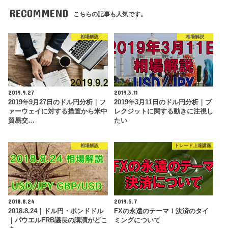
RECOMMEND
こちらの記事も人気です。
相場解説
相場解説
2019.9.27
2019.3.11
2019年9月27日のドル円分析｜フ
2019年3月11日のドル円分析｜ブ
ァーウェイに対する措置から米中
レクジットに関する動きに注視し
貿易交…
たい
相場解説
トレード上達講座
2018.8.24
2019.5.7
2018.8.24｜ドル円・ポンドドル
FXの永遠のテーマ！決済のタイ
｜パウエルFRB議長の講演がどこ
ミングについて