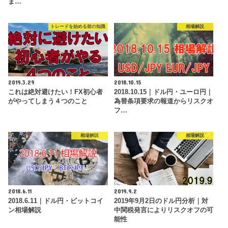
ま…
トレードを始める前の知識
相場解説
2019.3.29
2018.10.15
これは絶対避けたい！FX初心者
2018.10.15｜ドル円・ユーロ円｜
がやってしまう４つのこと
為替条項要求の報道からリスクオ
フ…
相場解説
相場解説
2018.6.11
2019.9.2
2018.6.11｜ドル円・ビットコイ
2019年9月2日のドル円分析｜対
ン相場解説
中関税発言によりリスクオフの可
能性