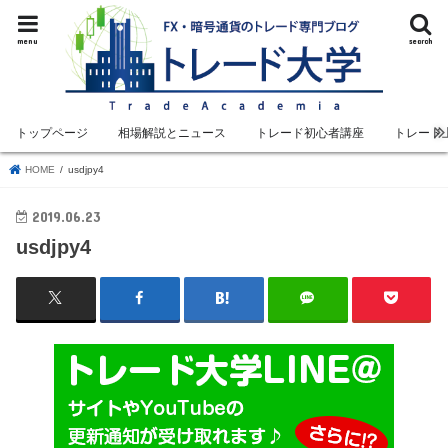
menu
search
トップページ
相場解説とニュース
トレード初心者講座
トレード
HOME
usdjpy4
2019.06.23
usdjpy4