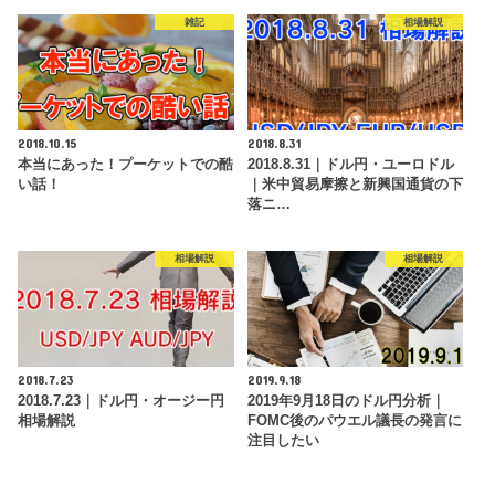
雑記
相場解説
2018.10.15
2018.8.31
本当にあった！プーケットでの酷
2018.8.31｜ドル円・ユーロドル
い話！
｜米中貿易摩擦と新興国通貨の下
落ニ…
相場解説
相場解説
2018.7.23
2019.9.18
2018.7.23｜ドル円・オージー円
2019年9月18日のドル円分析｜
相場解説
FOMC後のパウエル議長の発言に
注目したい