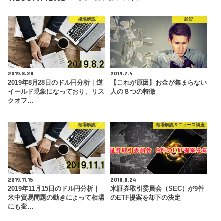
相場解説
雑記
2019.8.28
2019.7.4
2019年8月28日のドル円分析｜逆
【これが原因】お金が集まらない
イールド現象になっており、リス
人の８つの特徴
クオフ…
相場解説
相場解説＆ニュース講座
2019.11.15
2018.8.24
2019年11月15日のドル円分析｜
米証券取引委員会（SEC）が9件
米中貿易問題の動きによって相場
のETF提案を却下の決定
にも変…