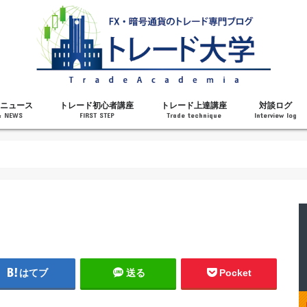
ニュース
トレード初心者講座
トレード上達講座
対談ログ
& NEWS
FIRST STEP
Trade technique
Interview log
解説
トレードで勝てるようになった理由
勝ちトレーダーになるステップ
トレードを始める前の知識
MT4の操作方法
チャート分析力がアップする記事
メンタルがアップする記事
テクニカル指標の解説
対談ログ
はてブ
送る
Pocket