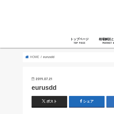
トップページ
相場解説と
TOP PAGE
MARKET 
相場解説
暗号通貨の
ニュース
雑記
HOME
eurusdd
2019.07.21
eurusdd
ポスト
シェア