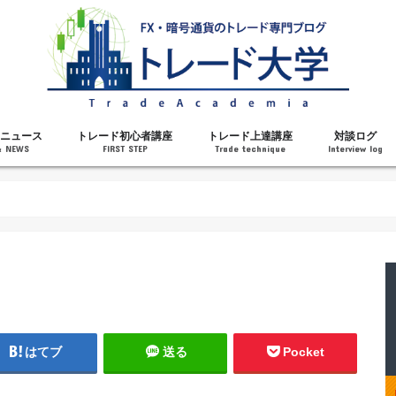
ニュース
トレード初心者講座
トレード上達講座
対談ログ
& NEWS
FIRST STEP
Trade technique
Interview log
解説
トレードで勝てるようになった理由
勝ちトレーダーになるステップ
トレードを始める前の知識
MT4の操作方法
チャート分析力がアップする記事
メンタルがアップする記事
テクニカル指標の解説
対談ログ
はてブ
送る
Pocket