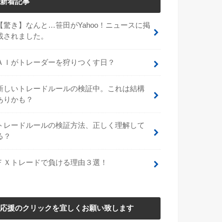
新着記事
【驚き】なんと…笹田がYahoo！ニュースに掲
載されました。
ＡＩがトレーダーを狩りつくす日？
新しいトレードルールの検証中。これは結構
ありかも？
トレードルールの検証方法、正しく理解して
る？
ＦＸトレードで負ける理由３選！
応援のクリックを宜しくお願い致します