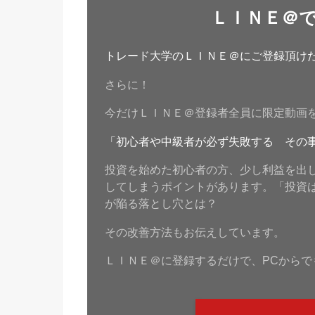
ＬＩＮＥ＠
トレード大学のＬＩＮＥ＠にご登録頂けたら
さらに！
今だけＬＩＮＥ＠登録者全員に限定動画
「初心者や中級者が必ず失敗する その
投資を始めた初心者の方、少し利益を出
してしまうポイントがあります。「投資
が陥る落とし穴とは？
その改善方法もお伝えしています。
ＬＩＮＥ＠に登録するだけで、PCからで