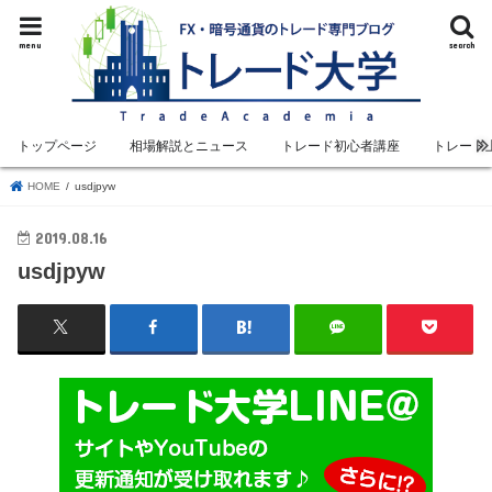
menu
search
トップページ
相場解説とニュース
トレード初心者講座
トレード
HOME
usdjpyw
2019.08.16
usdjpyw