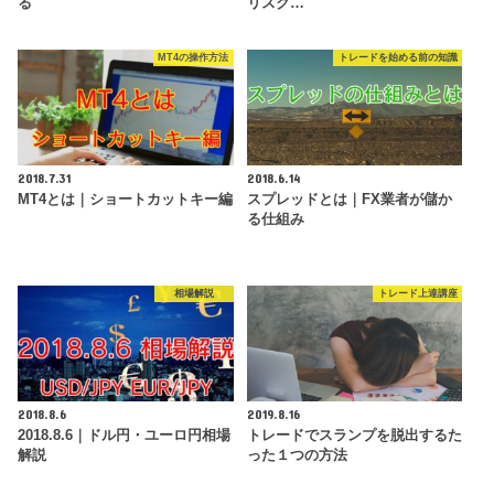
る
リスク…
MT4の操作方法
トレードを始める前の知識
2018.7.31
2018.6.14
MT4とは｜ショートカットキー編
スプレッドとは｜FX業者が儲か
る仕組み
相場解説
トレード上達講座
2018.8.6
2019.8.16
2018.8.6｜ドル円・ユーロ円相場
トレードでスランプを脱出するた
解説
った１つの方法