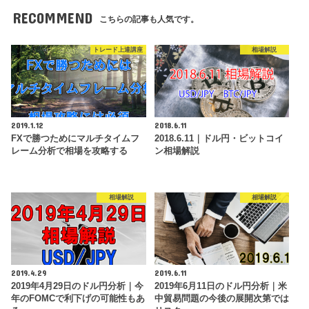
RECOMMEND
こちらの記事も人気です。
トレード上達講座
相場解説
2019.1.12
2018.6.11
FXで勝つためにマルチタイムフ
2018.6.11｜ドル円・ビットコイ
レーム分析で相場を攻略する
ン相場解説
相場解説
相場解説
2019.4.29
2019.6.11
2019年4月29日のドル円分析｜今
2019年6月11日のドル円分析｜米
年のFOMCで利下げの可能性もあ
中貿易問題の今後の展開次第では