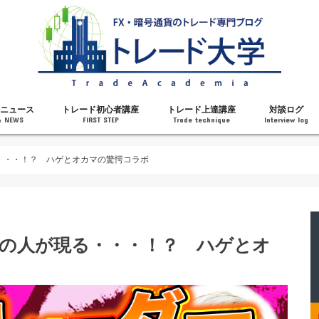
ニュース
トレード初心者講座
トレード上達講座
対談ログ
& NEWS
FIRST STEP
Trade technique
Interview log
解説
トレードで勝てるようになった理由
勝ちトレーダーになるステップ
トレードを始める前の知識
MT4の操作方法
チャート分析力がアップする記事
メンタルがアップする記事
テクニカル指標の解説
対談ログ
る・・・！？ ハゲとオカマの驚愕コラボ
あの人が現る・・・！？ ハゲとオ