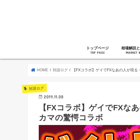
トップページ
相場解説と
TOP PAGE
MARKET 
相場解説
暗号通貨の
ニュース
雑記
HOME
対談ログ
【FXコラボ】ゲイでFXなあの人が現
対談ログ
2019.11.08
【FXコラボ】ゲイでFXな
カマの驚愕コラボ