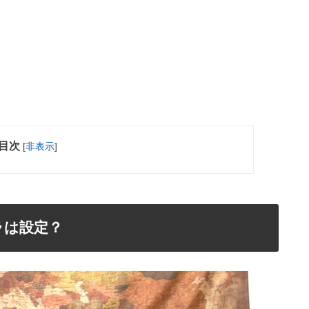
目次
[
非表示
]
ラは設定？