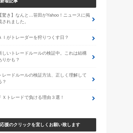
新着記事
【驚き】なんと…笹田がYahoo！ニュースに掲
載されました。
ＡＩがトレーダーを狩りつくす日？
新しいトレードルールの検証中。これは結構
ありかも？
トレードルールの検証方法、正しく理解して
る？
ＦＸトレードで負ける理由３選！
応援のクリックを宜しくお願い致します