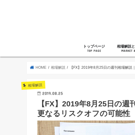
トップページ
相場解説と
TOP PAGE
MARKET 
相場解説
暗号通貨の
ニュース
雑記
HOME
相場解説
【FX】2019年8月25日の週刊相場
相場解説
2019.08.25
【FX】2019年8月25日
更なるリスクオフの可能性