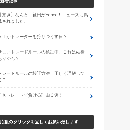
新着記事
【驚き】なんと…笹田がYahoo！ニュースに掲
載されました。
ＡＩがトレーダーを狩りつくす日？
新しいトレードルールの検証中。これは結構
ありかも？
トレードルールの検証方法、正しく理解して
る？
ＦＸトレードで負ける理由３選！
応援のクリックを宜しくお願い致します