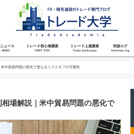
ニュース
トレード初心者講座
トレード上達講座
対談ログ
& NEWS
FIRST STEP
Trade technique
Interview log
解説
トレードで勝てるようになった理由
勝ちトレーダーになるステップ
トレードを始める前の知識
MT4の操作方法
チャート分析力がアップする記事
メンタルがアップする記事
テクニカル指標の解説
対談ログ
解説｜米中貿易問題の悪化で更なるリスクオフの可能性
の週刊相場解説｜米中貿易問題の悪化で