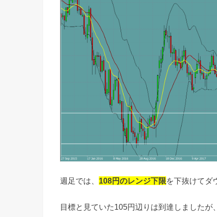
週足では、
108円のレンジ下限
を下抜けてダ
目標と見ていた105円辺りは到達しました