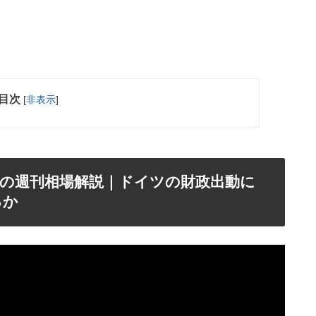
目次
[
非表示
]
25日の週刊相場解説｜ドイツの財政出動に
るか