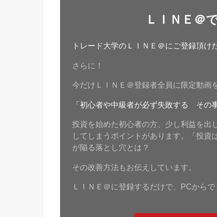
ＬＩＮＥ＠
トレード大学のＬＩＮＥ＠にご登録頂けたら
さらに！
今だけＬＩＮＥ＠登録者全員に限定動画
「初心者や中級者が必ず失敗する その
投資を始めた初心者の方、少し利益を出
してしまうポイントがあります。「投資
が陥る落とし穴とは？
その改善方法もお伝えしています。
ＬＩＮＥ＠に登録するだけで、PCからで