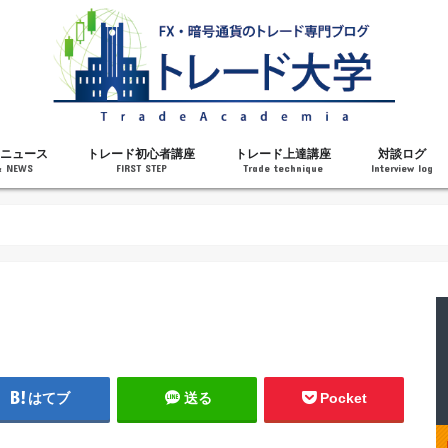
ニュース
トレード初心者講座
トレード上達講座
対談ログ
& NEWS
FIRST STEP
Trade technique
Interview log
解説
トレードで勝てるようになった理由
勝ちトレーダーになるステップ
トレードを始める前の知識
MT4の操作方法
チャート分析力がアップする記事
メンタルがアップする記事
テクニカル指標の解説
対談ログ
はてブ
送る
Pocket