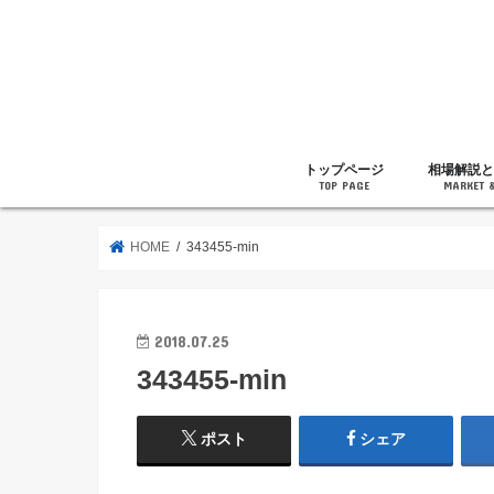
トップページ
相場解説と
TOP PAGE
MARKET 
相場解説
暗号通貨の
ニュース
雑記
HOME
343455-min
2018.07.25
343455-min
ポスト
シェア