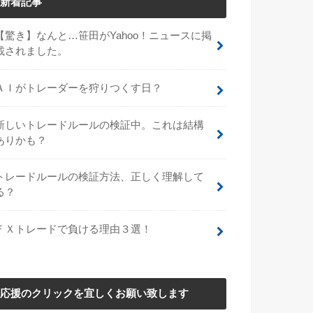
新着記事
【驚き】なんと…笹田がYahoo！ニュースに掲
載されました。
ＡＩがトレーダーを狩りつくす日？
新しいトレードルールの検証中。これは結構
ありかも？
トレードルールの検証方法、正しく理解して
る？
ＦＸトレードで負ける理由３選！
応援のクリックを宜しくお願い致します