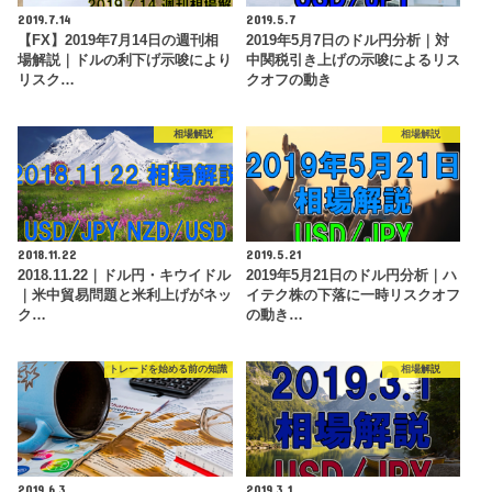
2019.7.14
2019.5.7
【FX】2019年7月14日の週刊相
2019年5月7日のドル円分析｜対
場解説｜ドルの利下げ示唆により
中関税引き上げの示唆によるリス
リスク…
クオフの動き
相場解説
相場解説
2018.11.22
2019.5.21
2018.11.22｜ドル円・キウイドル
2019年5月21日のドル円分析｜ハ
｜米中貿易問題と米利上げがネッ
イテク株の下落に一時リスクオフ
ク…
の動き…
トレードを始める前の知識
相場解説
2019.6.3
2019.3.1