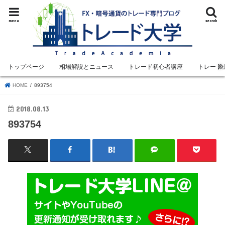
menu
search
トップページ
相場解説とニュース
トレード初心者講座
トレード
HOME
893754
2018.08.13
893754