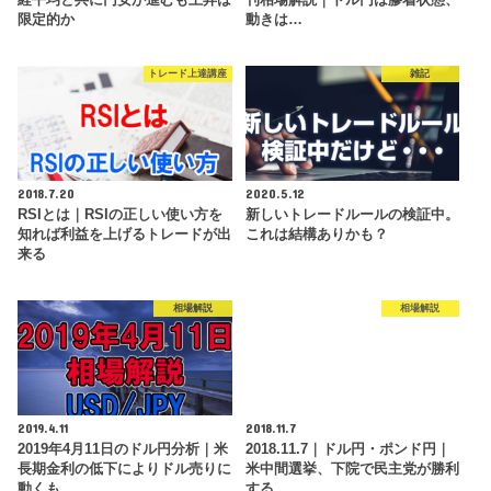
限定的か
動きは…
トレード上達講座
雑記
2018.7.20
2020.5.12
RSIとは｜RSIの正しい使い方を
新しいトレードルールの検証中。
知れば利益を上げるトレードが出
これは結構ありかも？
来る
相場解説
相場解説
2019.4.11
2018.11.7
2019年4月11日のドル円分析｜米
2018.11.7｜ドル円・ポンド円｜
長期金利の低下によりドル売りに
米中間選挙、下院で民主党が勝利
動くも…
する…