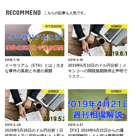
RECOMMEND
こちらの記事も人気です。
暗号通貨講座
相場解説
2018.7.12
2019.6.10
イーサリアム（ETH）とは｜大き
2019年6月10日のドル円分析｜メ
な事件の真相と今後の展開
キシコへの関税無期限停止声明で
リスク…
相場解説
相場解説
2019.5.28
2019.4.21
2019年5月28日のドル円分析｜日
【FX】2019年4月22日からの週
経平均と共に円安が進むも上昇は
刊相場解説｜ドル円は膠着状態、