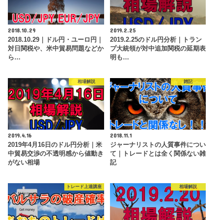
2018.10.29
2019.2.25
2018.10.29｜ドル円・ユーロ円｜
2019.2.25のドル円分析｜トラン
対日関税や、米中貿易問題などか
プ大統領が対中追加関税の延期表
ら…
明も…
相場解説
雑記
2019.4.16
2018.11.1
2019年4月16日のドル円分析｜米
ジャーナリストの人質事件につい
中貿易交渉の不透明感から値動き
て｜トレードとは全く関係ない雑
がない相場
記
トレード上達講座
相場解説