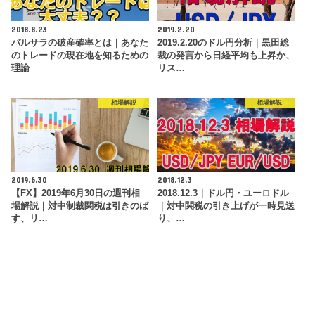
2018.8.23
2019.2.20
バルサラの破産確率とは｜あなた
2019.2.20のドル円分析｜黒田総
のトレードの現在地を知るための
裁の発言から日経平均も上昇か、
理論
リス…
相場解説
相場解説
2019.6.30
2018.12.3
【FX】2019年6月30日の週刊相
2018.12.3｜ドル円・ユーロドル
場解説｜対中制裁関税は引きのば
｜対中関税の引き上げが一時見送
す、リ…
り、…