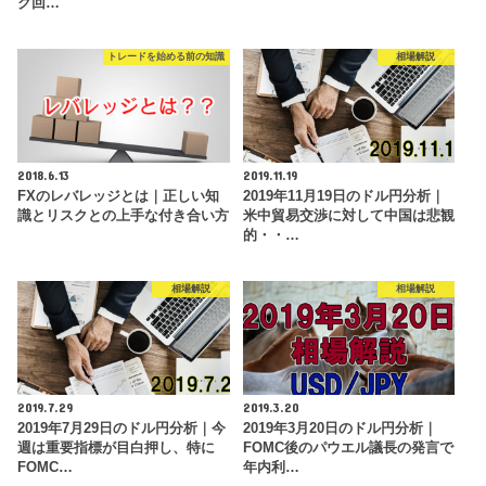
ク回…
トレードを始める前の知識
相場解説
2018.6.13
2019.11.19
FXのレバレッジとは｜正しい知
2019年11月19日のドル円分析｜
識とリスクとの上手な付き合い方
米中貿易交渉に対して中国は悲観
的・・…
相場解説
相場解説
2019.7.29
2019.3.20
2019年7月29日のドル円分析｜今
2019年3月20日のドル円分析｜
週は重要指標が目白押し、特に
FOMC後のパウエル議長の発言で
FOMC…
年内利…