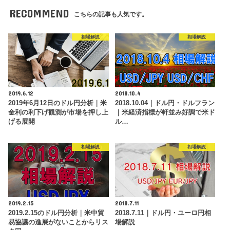
RECOMMEND
こちらの記事も人気です。
相場解説
相場解説
2019.6.12
2018.10.4
2019年6月12日のドル円分析｜米
2018.10.04｜ドル円・ドルフラン
金利の利下げ観測が市場を押し上
｜米経済指標が軒並み好調で米ド
げる展開
ル…
相場解説
相場解説
2019.2.15
2018.7.11
2019.2.15のドル円分析｜米中貿
2018.7.11｜ドル円・ユーロ円相
易協議の進展がないことからリス
場解説