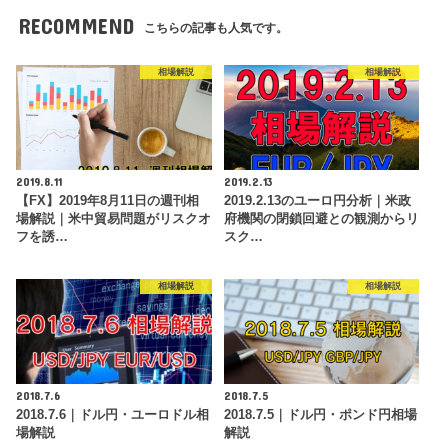
RECOMMEND
こちらの記事も人気です。
相場解説
相場解説
2019.8.11
2019.2.13
【FX】2019年8月11日の週刊相
2019.2.13のユーロ円分析｜米政
場解説｜米中貿易問題がリスクオ
府機関の閉鎖回避との観測からリ
フを誘…
スク…
相場解説
相場解説
2018.7.6
2018.7.5
2018.7.6｜ドル円・ユーロドル相
2018.7.5｜ドル円・ポンド円相場
場解説
解説