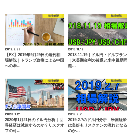
相場解説
相場解説
2019.9.29
2018.11.19
【FX】2019年9月29日の週刊相
2018.11.19｜ドル円・ドルフラン
場解説｜トランプ政権による中国
｜米長期金利の後退と米中貿易問
への牽…
題…
相場解説
相場解説
2020.1.21
2019.2.7
2020年1月21日のドル円分析｜世
2019.2.7のドル円分析｜米国経済
界経済は減速するのか？リスクオ
は良好もリスクオンの流れとなる
フの可…
のか…