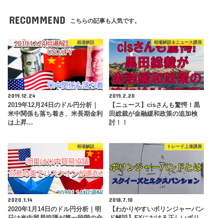
RECOMMEND
こちらの記事も人気です。
相場解説
相場解説＆ニュース講座
2019.12.24
2019.2.20
2019年12月24日のドル円分析｜
【ニュース】cisさんも驚愕！黒
米中関係も落ち着き、米長期金利
田総裁が金融緩和政策の追加検
は上昇…
討！！
相場解説
トレード上達講座
2020.1.14
2018.7.10
2020年1月14日のドル円分析｜明
【わかりやすいボリンジャーバン
日は米中貿易協議が第一段階の合
ド解説】FXにおける正しいボリ