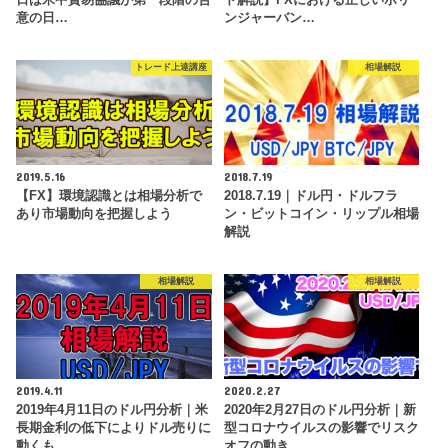
意の日…
ンジャーバン…
トレード上達講座
相場解説
2019.5.16
2018.7.19
【FX】環境認識とは相場分析で
2018.7.19｜ドル円・ドルフラ
あり市場動向を把握しよう
ン・ビットコイン・リップル相場
解説
相場解説
相場解説
2019.4.11
2020.2.27
2019年4月11日のドル円分析｜米
2020年2月27日のドル円分析｜新
長期金利の低下によりドル売りに
型コロナウイルスの影響でリスク
動くも…
オフの動き