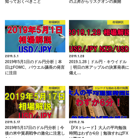
知っておくべきこと
の上昇からリスクオンの展開
相場解説
相場解説
2019.5.1
2019.1.28
2019年5月1日のドル円分析｜本
2019.1.28｜ドル円・キウイドル
日はFOMC、パウエル議長の発言
｜明日の米アップルの決算発表に
に注目
備え…
相場解説
トレードを始める前の知識
2019.5.17
2019.2.16
2019年5月17日のドル円分析｜今
【FXトレード】大人の平均勉強
後の米中貿易戦争の激化に注意し
時間はわずか6分｜勉強すればFX