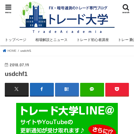
menu
search
トップページ
相場解説とニュース
トレード初心者講座
トレード
HOME
usdchf1
2018.07.19
usdchf1